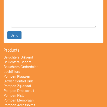
Send
Products
Beluchters Drijvend
Beluchters Bodem
Beluchters Onderdelen
Luchtfilters
Pompen Klauwen
Blower Control Unit
Pompen Zijkanaal
Pompen Draaischuif
Pompen Piston
Pompen Membraan
Pompen Accessoires