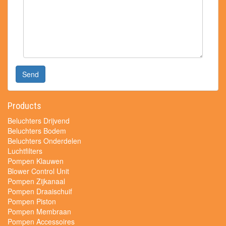
Send
Products
Beluchters Drijvend
Beluchters Bodem
Beluchters Onderdelen
Luchtfilters
Pompen Klauwen
Blower Control Unit
Pompen Zijkanaal
Pompen Draaischuif
Pompen Piston
Pompen Membraan
Pompen Accessoires