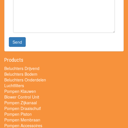
Send
Products
Beluchters Drijvend
Beluchters Bodem
Beluchters Onderdelen
Luchtfilters
Pompen Klauwen
Blower Control Unit
Pompen Zijkanaal
Pompen Draaischuif
Pompen Piston
Pompen Membraan
Pompen Accessoires