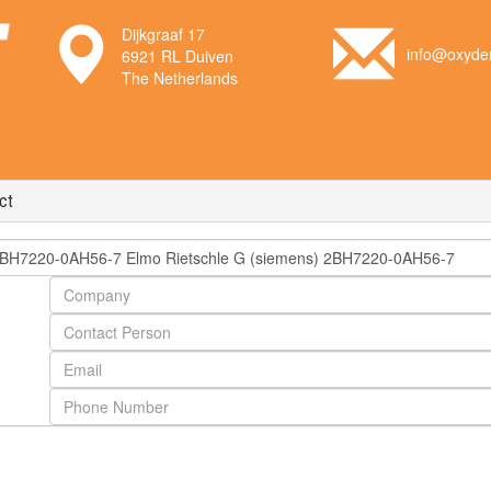
Dijkgraaf 17
info@oxyden
6921 RL Duiven
The Netherlands
ct