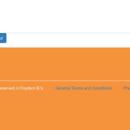
nd
 reserved © Oxydent B.V.
·
General Terms and Conditions
·
Pri