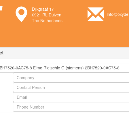
Dijkgraaf 17
info@oxyden
6921 RL Duiven
The Netherlands
ct