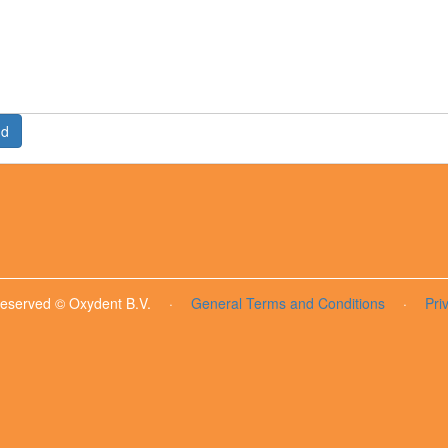
nd
 reserved © Oxydent B.V.
·
General Terms and Conditions
·
Pri