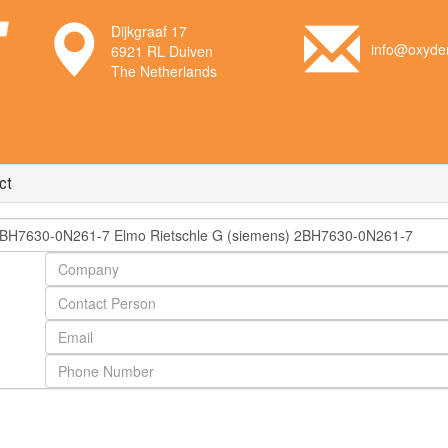
Dijkgraaf 17
info@oxyden
6921 RL Duiven
The Netherlands
ct