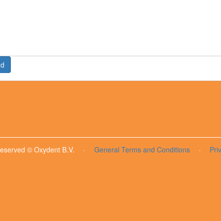
nd
 reserved © Oxydent B.V.
·
General Terms and Conditions
·
Pri