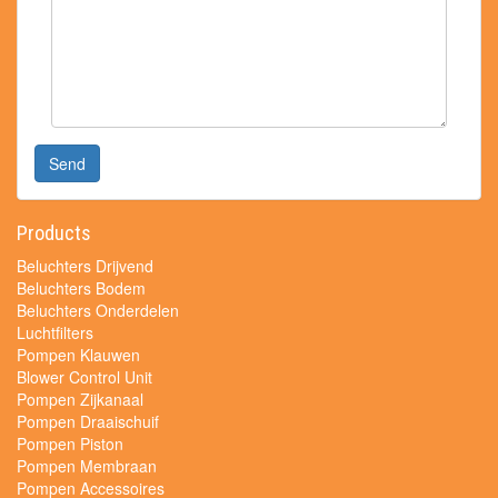
Send
Products
Beluchters Drijvend
Beluchters Bodem
Beluchters Onderdelen
Luchtfilters
Pompen Klauwen
Blower Control Unit
Pompen Zijkanaal
Pompen Draaischuif
Pompen Piston
Pompen Membraan
Pompen Accessoires