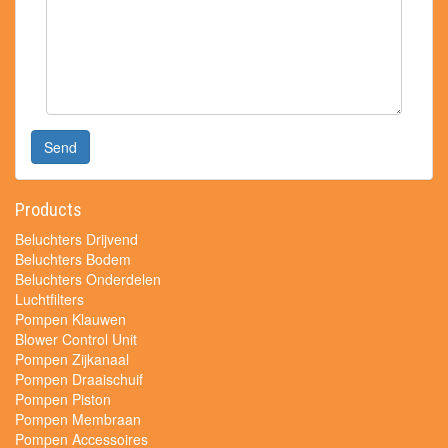
Send
Products
Beluchters Drijvend
Beluchters Bodem
Beluchters Onderdelen
Luchtfilters
Pompen Klauwen
Blower Control Unit
Pompen Zijkanaal
Pompen Draaischuif
Pompen Piston
Pompen Membraan
Pompen Accessoires