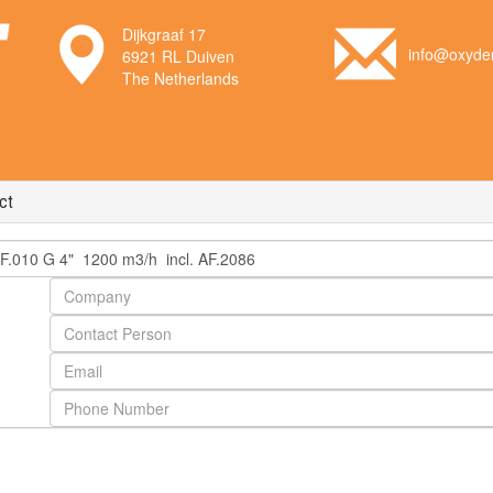
Dijkgraaf 17
info@oxyden
6921 RL Duiven
The Netherlands
ct