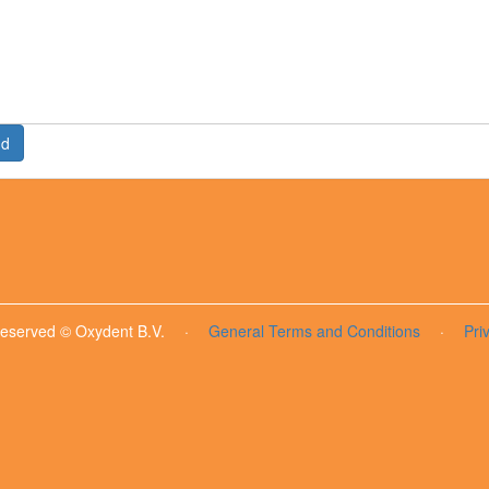
nd
 reserved © Oxydent B.V.
·
General Terms and Conditions
·
Pri