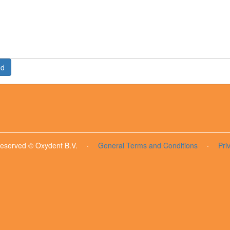
nd
 reserved © Oxydent B.V.
·
General Terms and Conditions
·
Pri