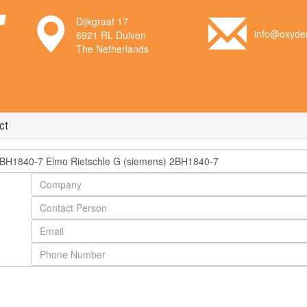
Dijkgraaf 17
info@oxyden
6921 RL Duiven
The Netherlands
ct