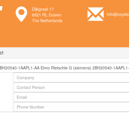
Dijkgraaf 17
info@oxyden
6921 RL Duiven
The Netherlands
ct