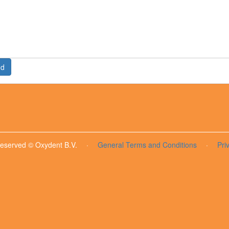
nd
 reserved © Oxydent B.V.
·
General Terms and Conditions
·
Pri