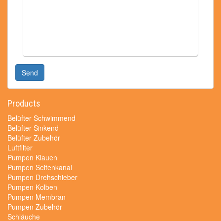
Send
Products
Belüfter Schwimmend
Belüfter Sinkend
Belüfter Zubehör
Luftfilter
Pumpen Klauen
Pumpen Seitenkanal
Pumpen Drehschieber
Pumpen Kolben
Pumpen Membran
Pumpen Zubehör
Schläuche