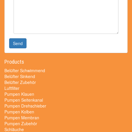
Send
Products
Belüfter Schwimmend
Belüfter Sinkend
Belüfter Zubehör
Luftfilter
Pumpen Klauen
Pumpen Seitenkanal
Pumpen Drehschieber
Pumpen Kolben
Pumpen Membran
Pumpen Zubehör
Schläuche