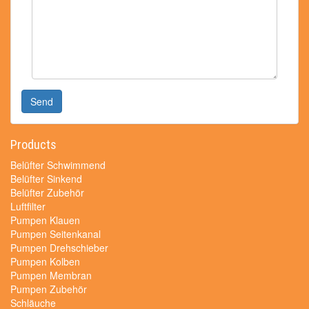
Send
Products
Belüfter Schwimmend
Belüfter Sinkend
Belüfter Zubehör
Luftfilter
Pumpen Klauen
Pumpen Seitenkanal
Pumpen Drehschieber
Pumpen Kolben
Pumpen Membran
Pumpen Zubehör
Schläuche