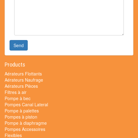
Send
Products
Aérateurs Flottants
Aérateurs Naufrage
Aérateurs Pièces
Filtres à air
Pompe à bec
Pompes Canal Lateral
Pompe à palettes
Pompes à piston
Pompe à diaphragme
Pompes Accessoires
Flexibles