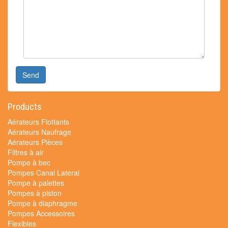
Send
Products
Aérateurs Flottants
Aérateurs Naufrage
Aérateurs Pièces
Filtres à air
Pompe à bec
Pompes Canal Lateral
Pompe à palettes
Pompes à piston
Pompe à diaphragme
Pompes Accessoires
Flexibles