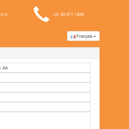
t.nl
+31 85 877 1928
Français