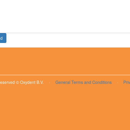
nd
 reserved © Oxydent B.V.
·
General Terms and Conditions
·
Pri