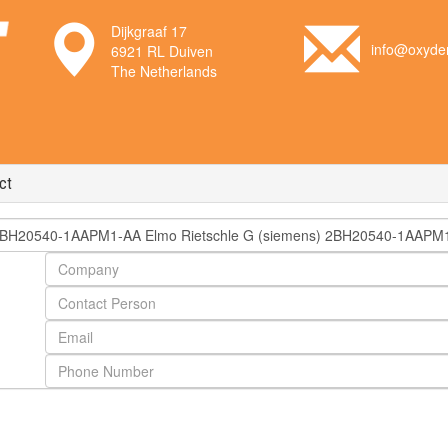
Dijkgraaf 17
info@oxyden
6921 RL Duiven
The Netherlands
ct