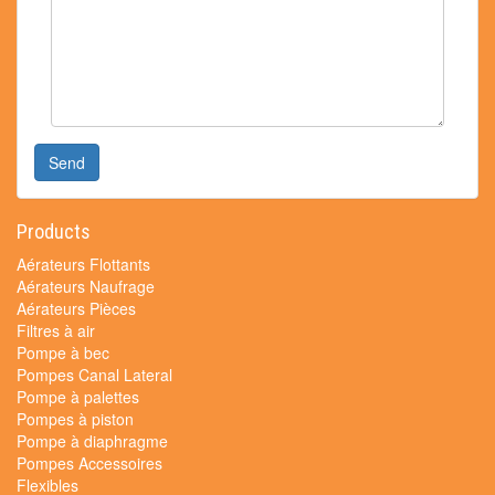
Send
Products
Aérateurs Flottants
Aérateurs Naufrage
Aérateurs Pièces
Filtres à air
Pompe à bec
Pompes Canal Lateral
Pompe à palettes
Pompes à piston
Pompe à diaphragme
Pompes Accessoires
Flexibles