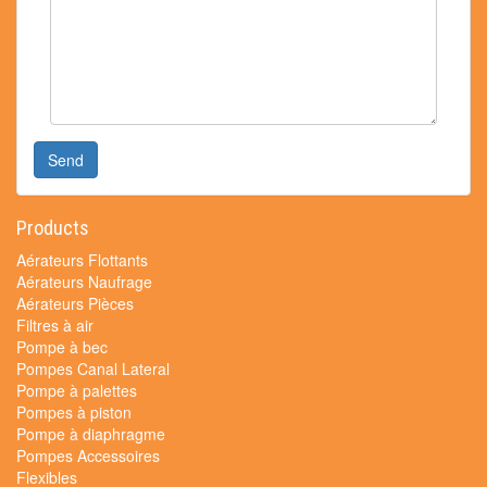
Send
Products
Aérateurs Flottants
Aérateurs Naufrage
Aérateurs Pièces
Filtres à air
Pompe à bec
Pompes Canal Lateral
Pompe à palettes
Pompes à piston
Pompe à diaphragme
Pompes Accessoires
Flexibles