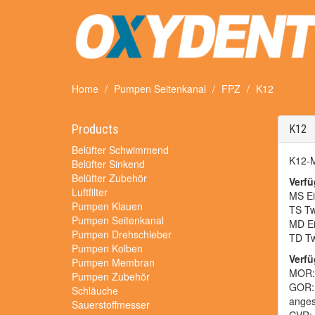
Home
Pumpen Seitenkanal
FPZ
K12
Products
K12
Belüfter Schwimmend
K12-
Belüfter Sinkend
Belüfter Zubehör
Verfü
Luftfilter
MS Ei
Pumpen Klauen
TS Tw
Pumpen Seitenkanal
MD Ei
Pumpen Drehschieber
TD Tw
Pumpen Kolben
Verf
Pumpen Membran
MOR: 
Pumpen Zubehör
GOR: 
Schläuche
anges
Sauerstoffmesser