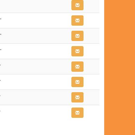
~
~
~
~
~
~
~