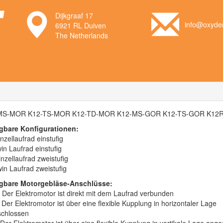
Dijkgraaf 17
info@oxyden
6921 RL Duiven
The Netherlands
MS-MOR K12-TS-MOR K12-TD-MOR K12-MS-GOR K12-TS-GOR K12
gbare Konfigurationen:
nzellaufrad einstufig
in Laufrad einstufig
nzellaufrad zweistufig
in Laufrad zweistufig
ügbare Motorgebläse-Anschlüsse:
Der Elektromotor ist direkt mit dem Laufrad verbunden
Der Elektromotor ist über eine flexible Kupplung in horizontaler Lage
chlossen