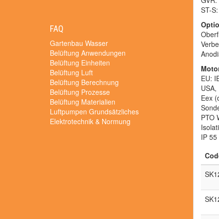
GVR: 
ST-S:
Opti
FAQ
Oberf
Gartenbau Wasser
Verbe
Belüftung Anwendungen
Anodi
Belüftung Einheiten
Moto
Belüftung Luft
EU: I
Belüftung Berechnung
USA,
Belüftung Prozesse
Eex (
Belüftung Materialien
Sonde
Luftpumpen Grundsätzliches
PTO W
Elektrotechnik & Normung
Isola
IP 55
Cod
SK1
SK1