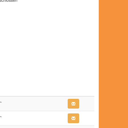
eschlossen
~
~