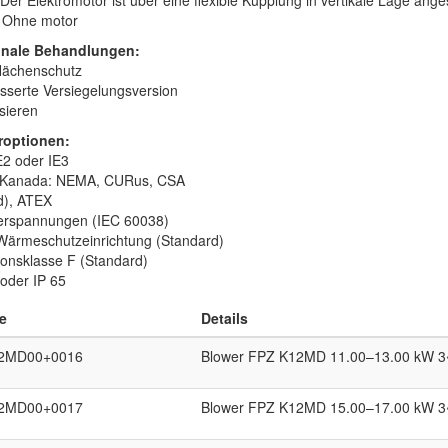
Der Elektromotor ist über eine flexible Kupplung in vertikale Lage ang
 Ohne motor
onale Behandlungen:
lächenschutz
sserte Versiegelungsversion
sieren
roptionen:
E2 oder IE3
 Kanada: NEMA, CURus, CSA
d), ATEX
rspannungen (IEC 60038)
ärmeschutzeinrichtung (Standard)
tionsklasse F (Standard)
 oder IP 65
e
Details
2MD00+0016
Blower FPZ K12MD 11.00–13.00 kW 3
2MD00+0017
Blower FPZ K12MD 15.00–17.00 kW 3