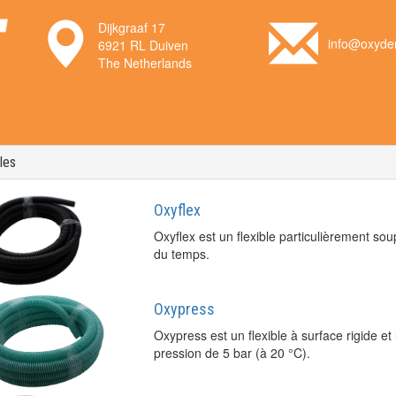
Dijkgraaf 17
info@oxyden
6921 RL Duiven
The Netherlands
les
Oxyflex
Oxyflex est un flexible particulièrement sou
du temps.
Oxypress
Oxypress est un flexible à surface rigide et 
pression de 5 bar (à 20 °C).