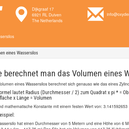
Dijkgraaf 17
info@oxyden
6921 RL Duiven
The Netherlands
sersilos
en eines Wassersilos
e berechnet man das Volumen eines W
olumen eines Wassersilos berechnet sich genauso wie das eines Zylind
ormel lautet Radius (Durchmesser / 2) zum Quadrat x pi * = Ob
fläche x Länge = Volumen
und mathematische Konstante mit einem festen Wert von: 3.141592653
eispiel:
assersilo hat einen Durchmesser von 5 Metern und eine Höhe von 6 Mete