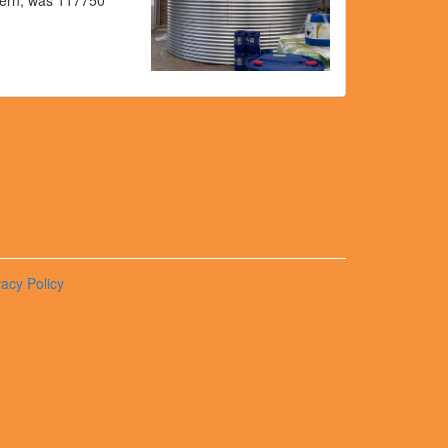
tern, was 117750
vacy Policy