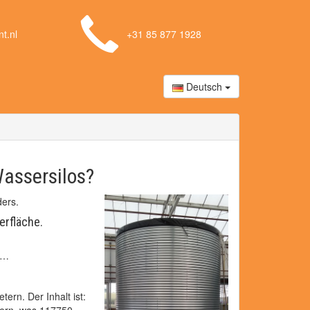
t.nl
+31 85 877 1928
Deutsch
assersilos?
ers.
erfläche.
 …
rn. Der Inhalt ist: