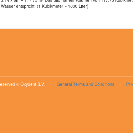
x 3.14 x 6m = 117.75 m³ Das Silo hat ein Volumen von 117.75 Kubikme
n Wasser entspricht. (1 Kubikmeter = 1000 Liter)
 reserved © Oxydent B.V.
·
General Terms and Conditions
·
Pri