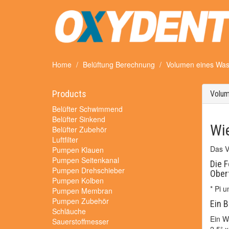
Home
Belüftung Berechnung
Volumen eines Was
Products
Volum
Belüfter Schwimmend
Belüfter Sinkend
Wi
Belüfter Zubehör
Luftfilter
Das V
Pumpen Klauen
Pumpen Seitenkanal
Die F
Pumpen Drehschieber
Ober
Pumpen Kolben
* Pi 
Pumpen Membran
Pumpen Zubehör
Ein B
Schläuche
Ein W
Sauerstoffmesser