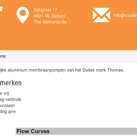
Dijkgraaf 17
info@oxyden
6921 RL Duiven
The Netherlands
rie
ijke aluminium membraanpompen van het Duitse merk Thomas.
merken
e vrij
ag verbruik
urzaam
lling arm