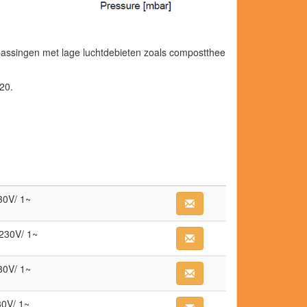
passingen met lage luchtdebieten zoals compostthee
20.
30V/ 1~
230V/ 1~
30V/ 1~
0V/ 1~