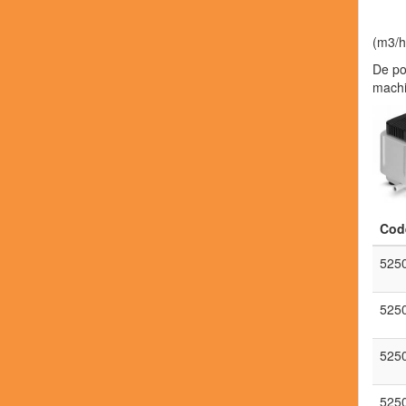
(m3/h
De po
machi
Cod
525
525
525
525