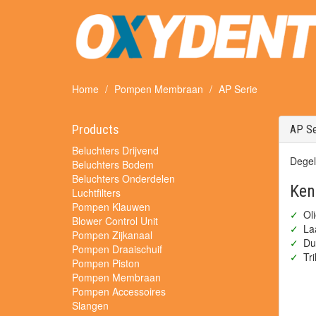
Home
Pompen Membraan
AP Serie
Products
AP Se
Beluchters Drijvend
Degel
Beluchters Bodem
Beluchters Onderdelen
Ken
Luchtfilters
Pompen Klauwen
Oli
Blower Control Unit
La
Pompen Zijkanaal
Du
Pompen Draaischuif
Tri
Pompen Piston
Pompen Membraan
Pompen Accessoires
Slangen